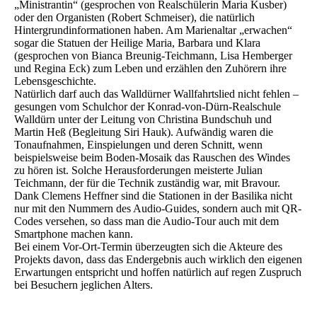
„Ministrantin“ (gesprochen von Realschülerin Maria Kusber)
oder den Organisten (Robert Schmeiser), die natürlich
Hintergrundinformationen haben. Am Marienaltar „erwachen“
sogar die Statuen der Heilige Maria, Barbara und Klara
(gesprochen von Bianca Breunig-Teichmann, Lisa Hemberger
und Regina Eck) zum Leben und erzählen den Zuhörern ihre
Lebensgeschichte.
Natürlich darf auch das Walldürner Wallfahrtslied nicht fehlen –
gesungen vom Schulchor der Konrad-von-Dürn-Realschule
Walldürn unter der Leitung von Christina Bundschuh und
Martin Heß (Begleitung Siri Hauk). Aufwändig waren die
Tonaufnahmen, Einspielungen und deren Schnitt, wenn
beispielsweise beim Boden-Mosaik das Rauschen des Windes
zu hören ist. Solche Herausforderungen meisterte Julian
Teichmann, der für die Technik zuständig war, mit Bravour.
Dank Clemens Heffner sind die Stationen in der Basilika nicht
nur mit den Nummern des Audio-Guides, sondern auch mit QR-
Codes versehen, so dass man die Audio-Tour auch mit dem
Smartphone machen kann.
Bei einem Vor-Ort-Termin überzeugten sich die Akteure des
Projekts davon, dass das Endergebnis auch wirklich den eigenen
Erwartungen entspricht und hoffen natürlich auf regen Zuspruch
bei Besuchern jeglichen Alters.