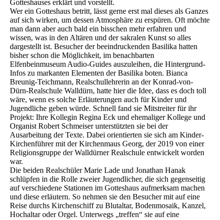
Gotteshauses erklärt und vorstellt.
Wer ein Gotteshaus betritt, lässt gerne erst mal dieses als Ganzes
auf sich wirken, um dessen Atmosphäre zu erspüren. Oft möchte
man dann aber auch bald ein bisschen mehr erfahren und
wissen, was in den Altären und der sakralen Kunst so alles
dargestellt ist. Besucher der beeindruckenden Basilika hatten
bisher schon die Möglichkeit, im benachbarten
Elfenbeinmuseum Audio-Guides auszuleihen, die Hintergrund-
Infos zu markanten Elementen der Basilika boten. Bianca
Breunig-Teichmann, Realschullehrerin an der Konrad-von-
Dürn-Realschule Walldürn, hatte hier die Idee, dass es doch toll
wäre, wenn es solche Erläuterungen auch für Kinder und
Jugendliche geben würde. Schnell fand sie Mitstreiter für ihr
Projekt: Ihre Kollegin Regina Eck und ehemaliger Kollege und
Organist Robert Schmeiser unterstützten sie bei der
Ausarbeitung der Texte. Dabei orientierten sie sich am Kinder-
Kirchenführer mit der Kirchenmaus Georg, der 2019 von einer
Religionsgruppe der Walldürner Realschule entwickelt worden
war.
Die beiden Realschüler Marie Lade und Jonathan Hanak
schlüpfen in die Rolle zweier Jugendlicher, die sich gegenseitig
auf verschiedene Stationen im Gotteshaus aufmerksam machen
und diese erläutern. So nehmen sie den Besucher mit auf eine
Reise durchs Kirchenschiff zu Blutaltar, Bodenmosaik, Kanzel,
Hochaltar oder Orgel. Unterwegs „treffen“ sie auf eine